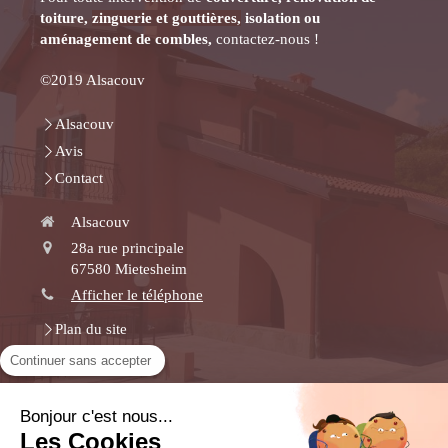
toiture,
zinguerie et gouttières,
isolation ou
aménagement de combles,
contactez-nous !
©2019 Alsacouv
Alsacouv
Avis
Contact
Alsacouv
28a rue principale
67580
Mietesheim
Afficher le téléphone
Plan du site
Mentions légales
Continuer sans accepter
Couverture, zinguerie et gouttières, rénovation de toiture,
diagnostic énergétique, isolation des combles,
Bonjour c'est nous...
aménagement de combles
Les Cookies