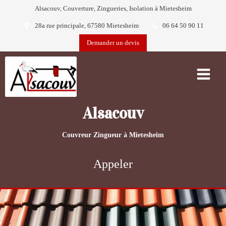
Alsacouv, Couverture, Zingueries, Isolation à Mietesheim
28a rue principale, 67580 Mietesheim
06 64 50 90 11
Demander un devis
Alsacouv
Couvreur Zingueur à Mietesheim
Appeler