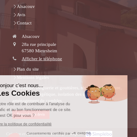
Alsacouv
Avis
Contact
Alsacouv
28a rue principale
67580
Mietesheim
Afficher le téléphone
Continuer sans accepter
Plan du site
Mentions légales
Bonjour c'est nous...
Couverture, zinguerie et gouttières, rénovation de toiture,
Les Cookies
diagnostic énergétique, isolation des combles,
aménagement de combles
Notre rôle est de contribuer à l'analyse du
trafic et au bon fonctionnement de ce site.
Demander un devis
C'est OK pour vous ?
Lire la politique de confidentialité
Consentements certifiés par
Création et référencement du site par Simplébo