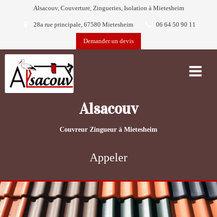
Alsacouv, Couverture, Zingueries, Isolation à Mietesheim
28a rue principale, 67580 Mietesheim
06 64 50 90 11
Demander un devis
Alsacouv
Couvreur Zingueur à Mietesheim
Appeler