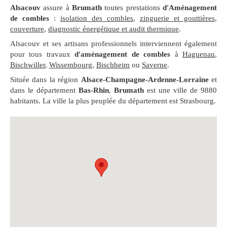
Alsacouv
assure à
Brumath
toutes prestations
d'Aménagement
de combles
:
isolation des combles
,
zinguerie et gouttières
,
couverture
,
diagnostic énergétique et audit thermique
.
Alsacouv et ses artisans professionnels interviennent également
pour tous travaux
d'aménagement de combles
à
Haguenau
,
Bischwiller
,
Wissembourg
,
Bischheim
ou
Saverne
.
Située dans la région
Alsace-Champagne-Ardenne-Lorraine
et
dans le département
Bas-Rhin
,
Brumath
est une ville de 9880
habitants. La ville la plus peuplée du département est Strasbourg.