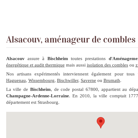
Alsacouv, aménageur de combles
Alsacouv
assure à
Bischheim
toutes prestations
d'Aménagemen
énergétique et audit thermique
mais aussi
isolation des combles
ou
z
Nos artisans expérimentés interviennent également pour tous 
Haguenau
,
Wissembourg
,
Bischwiller
,
Saverne
ou
Brumath
.
La ville de
Bischheim
, de code postal 67800, appartient au dép
Champagne-Ardenne-Lorraine
. En 2010, la ville comptait 1777
département est Strasbourg.