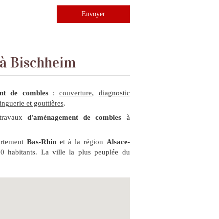
Envoyer
 à Bischheim
t de combles
:
couverture
,
diagnostic
inguerie et gouttières
.
travaux
d'aménagement de combles
à
artement
Bas-Rhin
et à la région
Alsace-
0 habitants. La ville la plus peuplée du