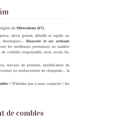
eim
a région de
Mietesheim (67)
.
ence, devis gratuit, détaillé et rapide ou
a thermique)...
Alsacouv et ses artisans
ser les meilleures prestations en matière
t de combles responsable, nous avons les
res, travaux de peinture, modification de
verture ou renforcement de charpente... la
mbles
? N'hésitez pas à nous contacter ! Au
t de combles