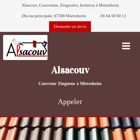
Alsacouv, Couverture, Zingueries, Isolation à Mietesheim
28a rue principale, 67580 Mietesheim
06 64 50 90 11
Demander un devis
Alsacouv
Couvreur Zingueur à Mietesheim
Appeler